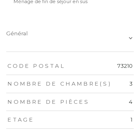
Ménage de fin de séjour en sus
général
TRAD_ZEPHYR_Caracteristique
TRAD_ZEPHYR_Valeurs
CODE POSTAL
73210
NOMBRE DE CHAMBRE(S)
3
NOMBRE DE PIÈCES
4
ETAGE
1