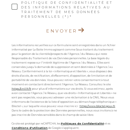
POLITIQUE DE CONFIDENTIALITÉ ET
DES INFORMATIONS RELATIVES AU
TRAITEMENT DE MES DONNÉES
PERSONNELLES (*)*
ENVOYER
Les informations recueillies sur ce formulaire sont enregistrées dans un fichier
informatisé par La Boite Immo agissant comme Sous-traitant du traitement
pour la gestion de la clientèle/prospects de l'Agence / du Réseau qui reste
Responsable du Traitement de vos Données personnelles. La base légale du
traitement repose sur l'intérêt légitime de l'Agence / du Réseau. Elles sont
conservées jusqu'à demande de suppression et sont destinées à l'Agence / au
Réseau. Conformément à la loi « informatique et libertés », vous disposez des
droits d’accès, de rectification, d’effacement, d’opposition, de limitation et de
portabilité de vos données. Vous pouvez retirer votre consentement à tout
moment en contactant directement l’Agence / Le Réseau. Consultez le site
https://cnil.fr/fr
pour plus d’informations sur vos droits. Si vous estimez, après
avoir contacté l'Agence / le Réseau, que vos droits « Informatique et Libertés » ne
sont pas respectés, vous pouvez adresser une réclamation à la CNIL. Nous vous
informons de l’existence de la liste d'opposition au démarchage téléphonique «
Bloctel », sur laquelle vous pouvez vous inscrire ici :
https://www.bloctel.gouv.fr
.
Dans le cadre de la protection des Données personnelles, nous vous invitons à ne
pas inscrire de Données sensibles dans le champ de saisie libre.
Ce site est protégé par reCAPTCHA, les
Politiques de Confidentialité
et es
Conditions d'utilisation
de Google s'appliquent.