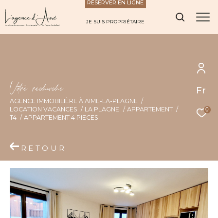
RÉSERVER EN LIGNE
JE SUIS PROPRIÉTAIRE
V
o
r
e
r
e
c
e
c
e
Fr
AGENCE IMMOBILIÈRE À AIME-LA-PLAGNE
LOCATION VACANCES
LA PLAGNE
APPARTEMENT
0
T4
APPARTEMENT 4 PIECES
RETOUR