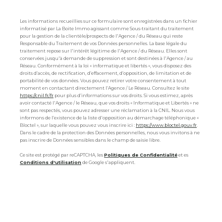
Les informations recueillies sur ce formulaire sont enregistrées dans un fichier
informatisé par La Boite Immo agissant comme Sous-traitant du traitement
pour la gestion de la clientèle/prospects de l'Agence / du Réseau qui reste
Responsable du Traitement de vos Données personnelles. La base légale du
traitement repose sur l'intérêt légitime de l'Agence / du Réseau. Elles sont
conservées jusqu'à demande de suppression et sont destinées à l'Agence / au
Réseau. Conformément à la loi « informatique et libertés », vous disposez des
droits d’accès, de rectification, d’effacement, d’opposition, de limitation et de
portabilité de vos données. Vous pouvez retirer votre consentement à tout
moment en contactant directement l’Agence / Le Réseau. Consultez le site
https://cnil.fr/fr
pour plus d’informations sur vos droits. Si vous estimez, après
avoir contacté l'Agence / le Réseau, que vos droits « Informatique et Libertés » ne
sont pas respectés, vous pouvez adresser une réclamation à la CNIL. Nous vous
informons de l’existence de la liste d'opposition au démarchage téléphonique «
Bloctel », sur laquelle vous pouvez vous inscrire ici :
https://www.bloctel.gouv.fr
.
Dans le cadre de la protection des Données personnelles, nous vous invitons à ne
pas inscrire de Données sensibles dans le champ de saisie libre.
Ce site est protégé par reCAPTCHA, les
Politiques de Confidentialité
et es
Conditions d'utilisation
de Google s'appliquent.