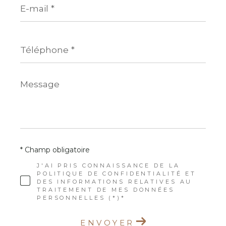
mail
*
Téléphone
*
Message
*
* Champ obligatoire
J'AI PRIS CONNAISSANCE DE LA
POLITIQUE DE CONFIDENTIALITÉ ET
DES INFORMATIONS RELATIVES AU
TRAITEMENT DE MES DONNÉES
PERSONNELLES (*)*
ENVOYER