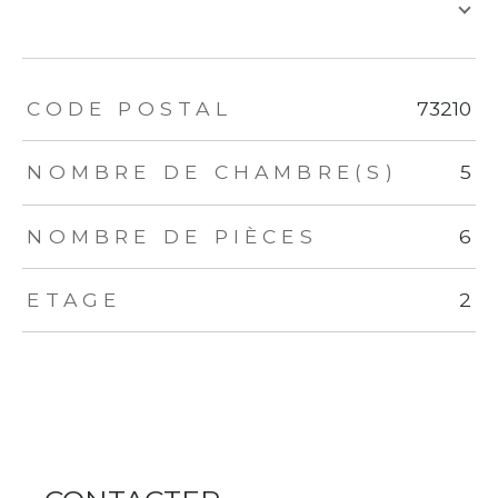
TRAD_ZEPHYR_Caracteristique
TRAD_ZEPHYR_Valeurs
CODE POSTAL
73210
NOMBRE DE CHAMBRE(S)
5
NOMBRE DE PIÈCES
6
ETAGE
2