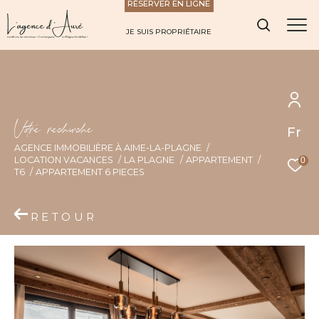
RÉSERVER EN LIGNE
JE SUIS PROPRIÉTAIRE
V
o
r
e
r
e
c
e
c
e
Fr
AGENCE IMMOBILIÈRE À AIME-LA-PLAGNE
LOCATION VACANCES
LA PLAGNE
APPARTEMENT
0
T6
APPARTEMENT 6 PIECES
RETOUR