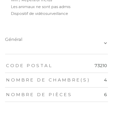
Les animaux ne sont pas admis
Dispositif de vidéosurveillance
général
TRAD_ZEPHYR_Caracteristique
TRAD_ZEPHYR_Valeurs
CODE POSTAL
73210
NOMBRE DE CHAMBRE(S)
4
NOMBRE DE PIÈCES
6