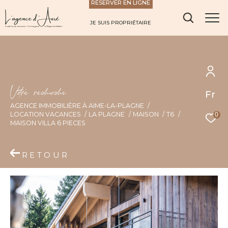
RÉSERVER EN LIGNE
JE SUIS PROPRIÉTAIRE
V
o
r
e
r
e
c
e
c
e
Fr
AGENCE IMMOBILIÈRE À AIME-LA-PLAGNE
LOCATION VACANCES
LA PLAGNE
MAISON
T6
0
MAISON VILLA 6 PIECES
RETOUR