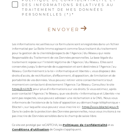
POLITIQUE DE CONFIDENTIALITÉ ET
DES INFORMATIONS RELATIVES AU
TRAITEMENT DE MES DONNÉES
PERSONNELLES (*)*
ENVOYER
Les informations recueillies sur ce formulaire sont enregistrées dans un fichier
informatisé par La Boite Immo agissant comme Sous-traitant du traitement
pour la gestion de la clientèle/prospects de l'Agence / du Réseau qui reste
Responsable du Traitement de vos Données personnelles. La base légale du
traitement repose sur l'intérêt légitime de l'Agence / du Réseau. Elles sont
conservées jusqu'à demande de suppression et sont destinées à l'Agence / au
Réseau. Conformément à la loi « informatique et libertés », vous disposez des
droits d’accès, de rectification, d’effacement, d’opposition, de limitation et de
portabilité de vos données. Vous pouvez retirer votre consentement à tout
moment en contactant directement l’Agence / Le Réseau. Consultez le site
https://cnil.fr/fr
pour plus d’informations sur vos droits. Si vous estimez, après
avoir contacté l'Agence / le Réseau, que vos droits « Informatique et Libertés » ne
sont pas respectés, vous pouvez adresser une réclamation à la CNIL. Nous vous
informons de l’existence de la liste d'opposition au démarchage téléphonique «
Bloctel », sur laquelle vous pouvez vous inscrire ici :
https://www.bloctel.gouv.fr
.
Dans le cadre de la protection des Données personnelles, nous vous invitons à ne
pas inscrire de Données sensibles dans le champ de saisie libre.
Ce site est protégé par reCAPTCHA, les
Politiques de Confidentialité
et es
Conditions d'utilisation
de Google s'appliquent.